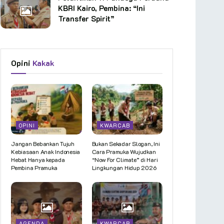
KBRI Kairo, Pembina: “Ini
Transfer Spirit”
Opini
Kakak
OPINI
KWARCAB
Jangan Bebankan Tujuh
Bukan Sekadar Slogan, Ini
Kebiasaan Anak Indonesia
Cara Pramuka Wujudkan
Hebat Hanya kepada
“Now For Climate” di Hari
Pembina Pramuka
Lingkungan Hidup 2026
AGENDA
KWARCAB