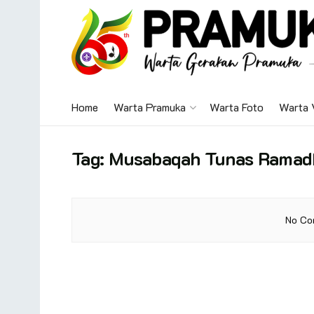
Home
Warta Pramuka
Warta Foto
Warta 
Tag:
Musabaqah Tunas Ramadh
No Co