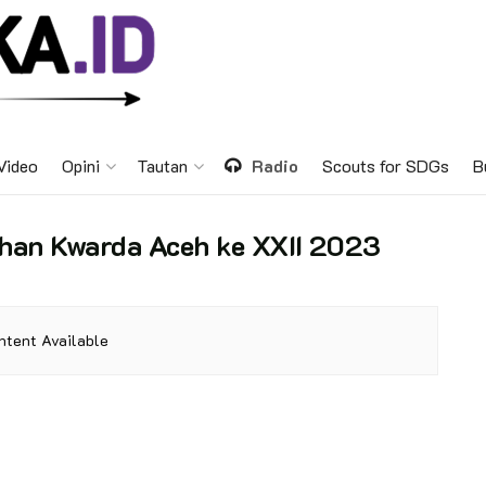
Video
Opini
Tautan
Radio
Scouts for SDGs
B
an Kwarda Aceh ke XXII 2023
ntent Available