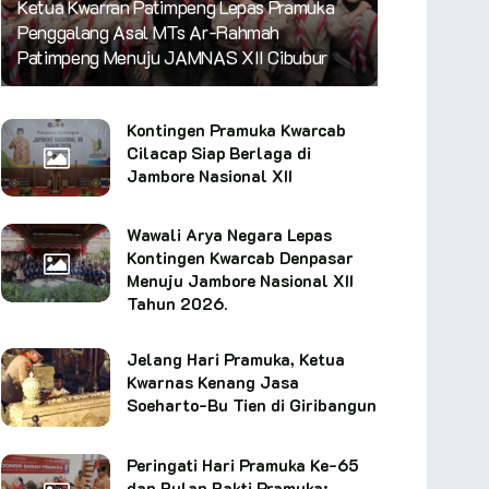
Ketua Kwarran Patimpeng Lepas Pramuka
Penggalang Asal MTs Ar-Rahmah
Patimpeng Menuju JAMNAS XII Cibubur
Kontingen Pramuka Kwarcab
Cilacap Siap Berlaga di
Jambore Nasional XII
Wawali Arya Negara Lepas
Kontingen Kwarcab Denpasar
Menuju Jambore Nasional XII
Tahun 2026.
Jelang Hari Pramuka, Ketua
Kwarnas Kenang Jasa
Soeharto-Bu Tien di Giribangun
Peringati Hari Pramuka Ke-65
dan Bulan Bakti Pramuka: