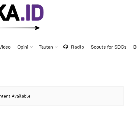
Video
Opini
Tautan
Radio
Scouts for SDGs
B
ntent Available