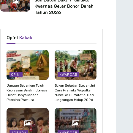
Kwarnas Gelar Donor Darah
Tahun 2026
Opini
Kakak
OPINI
KWARCAB
Jangan Bebankan Tujuh
Bukan Sekadar Slogan, Ini
Kebiasaan Anak Indonesia
Cara Pramuka Wujudkan
Hebat Hanya kepada
“Now For Climate” di Hari
Pembina Pramuka
Lingkungan Hidup 2026
AGENDA
KWARCAB