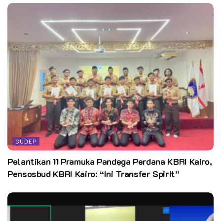
GUDEP
Pelantikan 11 Pramuka Pandega Perdana KBRI Kairo,
Pensosbud KBRI Kairo: “Ini Transfer Spirit”
Teks: Fitri H.
–
Foto: Yudhi
Kata Kunci:
pramuka pewarta