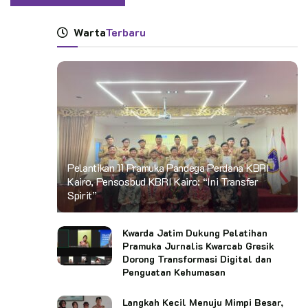
Warta
Terbaru
Pelantikan 11 Pramuka Pandega Perdana KBRI
Kairo, Pensosbud KBRI Kairo: “Ini Transfer
Spirit”
Kwarda Jatim Dukung Pelatihan
Pramuka Jurnalis Kwarcab Gresik
Dorong Transformasi Digital dan
Penguatan Kehumasan
Langkah Kecil Menuju Mimpi Besar,