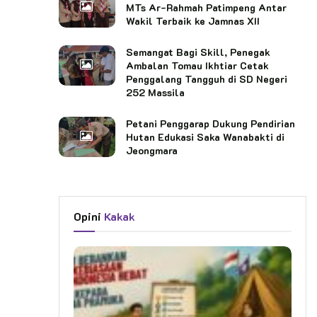
MTs Ar-Rahmah Patimpeng Antar
Wakil Terbaik ke Jamnas XII
Semangat Bagi Skill, Penegak
Ambalan Tomau Ikhtiar Cetak
Penggalang Tangguh di SD Negeri
252 Massila
Petani Penggarap Dukung Pendirian
Hutan Edukasi Saka Wanabakti di
Jeongmara
Opini
Kakak