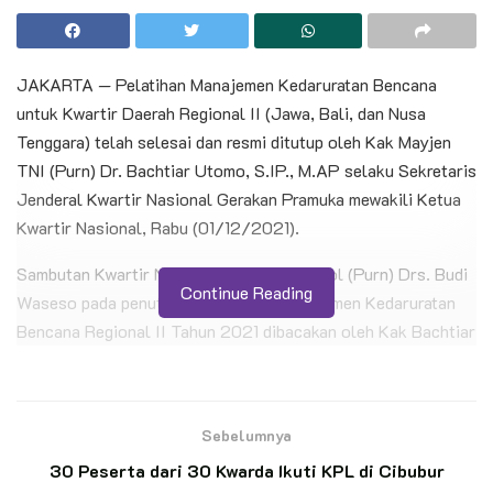
JAKARTA — Pelatihan Manajemen Kedaruratan Bencana
untuk Kwartir Daerah Regional II (Jawa, Bali, dan Nusa
Tenggara) telah selesai dan resmi ditutup oleh Kak Mayjen
TNI (Purn) Dr. Bachtiar Utomo, S.IP., M.AP selaku Sekretaris
Jenderal Kwartir Nasional Gerakan Pramuka mewakili Ketua
Kwartir Nasional, Rabu (01/12/2021).
Sambutan Kwartir Nasional Kak Komjen Pol (Purn) Drs. Budi
Continue Reading
Waseso pada penutupan Pelatihan Manajemen Kedaruratan
Bencana Regional II Tahun 2021 dibacakan oleh Kak Bachtiar
diharapan para peserta upacara penutupan.
BACA JUGA
Sebelumnya
Gladi Bersih Upacara Pembukaan Jambore
30 Peserta dari 30 Kwarda Ikuti KPL di Cibubur
Nasional XII 2026 Digelar di Buperta Cibubur