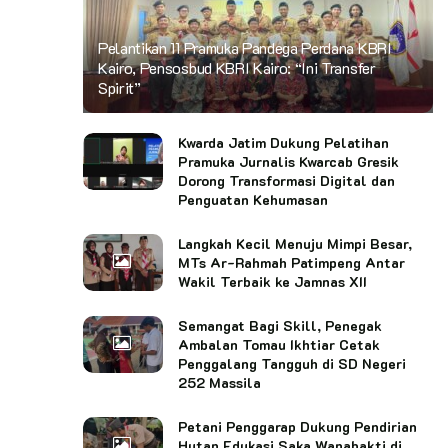
Pelantikan 11 Pramuka Pandega Perdana KBRI
Kairo, Pensosbud KBRI Kairo: “Ini Transfer
Spirit”
Kwarda Jatim Dukung Pelatihan
Pramuka Jurnalis Kwarcab Gresik
Dorong Transformasi Digital dan
Penguatan Kehumasan
Langkah Kecil Menuju Mimpi Besar,
MTs Ar-Rahmah Patimpeng Antar
Wakil Terbaik ke Jamnas XII
Semangat Bagi Skill, Penegak
Ambalan Tomau Ikhtiar Cetak
Penggalang Tangguh di SD Negeri
252 Massila
Petani Penggarap Dukung Pendirian
Hutan Edukasi Saka Wanabakti di