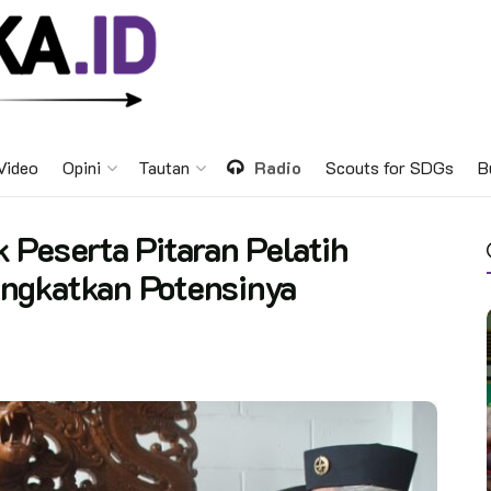
Video
Opini
Tautan
Radio
Scouts for SDGs
B
 Peserta Pitaran Pelatih
ngkatkan Potensinya