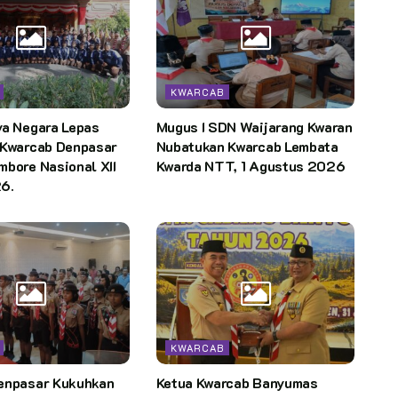
KWARCAB
ya Negara Lepas
Mugus I SDN Waijarang Kwaran
 Kwarcab Denpasar
Nubatukan Kwarcab Lembata
bore Nasional XII
Kwarda NTT, 1 Agustus 2026
6.
KWARCAB
enpasar Kukuhkan
Ketua Kwarcab Banyumas