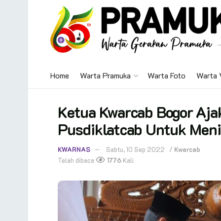
Home
Warta Pramuka
Warta Foto
Warta 
Ketua Kwarcab Bogor Ajak
Pusdiklatcab Untuk Meni
KWARNAS
Sabtu, 10 Sep 2022
/
Kwarcab
Telah dibaca
1776
Kali