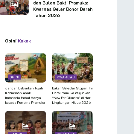
dan Bulan Bakti Pramuka:
Kwarnas Gelar Donor Darah
Tahun 2026
Opini
Kakak
OPINI
KWARCAB
Jangan Bebankan Tujuh
Bukan Sekadar Slogan, Ini
Kebiasaan Anak
Cara Pramuka Wujudkan
Indonesia Hebat Hanya
“Now For Climate” di Hari
kepada Pembina Pramuka
Lingkungan Hidup 2026