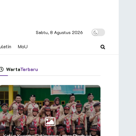
Sabtu, 8 Agustus 2026
uletin
MoU
Warta
Terbaru
Ketua Kwarran Patimpeng Lepas Pramuka