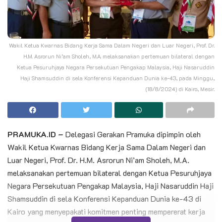
Wakil Ketua Kwarnas Bidang Kerja Sama Dalam Negeri dan Luar Negeri, Prof. Dr.
H.M. Asrorun Ni’am Sholeh, M.A. melaksanakan pertemuan bilateral dengan
Ketua Pesuruhjaya Negara Persekutuan Pengakap Malaysia, Haji Nasaruddin
Haji Shamsuddin di sela Konferensi Kepanduan Dunia ke-43, pada Minggu,
(18/8/2024) di Kairo, Mesir.
PRAMUKA.ID –
Delegasi Gerakan Pramuka dipimpin oleh
Wakil Ketua Kwarnas Bidang Kerja Sama Dalam Negeri dan
Luar Negeri, Prof. Dr. H.M. Asrorun Ni’am Sholeh, M.A.
melaksanakan pertemuan bilateral dengan Ketua Pesuruhjaya
Negara Persekutuan Pengakap Malaysia, Haji Nasaruddin Haji
Shamsuddin di sela Konferensi Kepanduan Dunia ke-43 di
Kairo yang menyepakati komitmen penting mempererat kerja