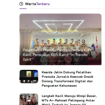
Warta
Terbaru
Pelantikan 11 Pramuka Pandega Perdana KBRI
Kairo, Pensosbud KBRI Kairo: “Ini Transfer
Spirit”
Kwarda Jatim Dukung Pelatihan
Pramuka Jurnalis Kwarcab Gresik
Dorong Transformasi Digital dan
Penguatan Kehumasan
Langkah Kecil Menuju Mimpi Besar,
MTs Ar-Rahmah Patimpeng Antar
Wakil Terbaik ke Jamnas XII