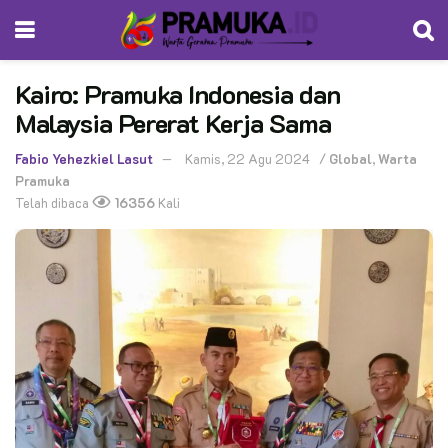
Kairo: Pramuka Indonesia dan
Malaysia Pererat Kerja Sama
Fabio Yehezkiel Lasut
Kamis, 22 Agu 2024
/
Global
,
Warta
Pramuka
Telah dibaca
16356
Kali