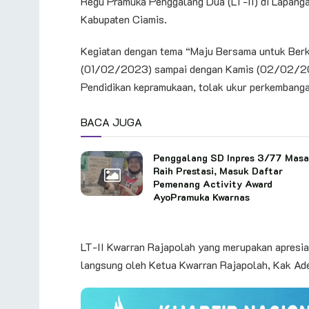
Regu Pramuka Penggalang Dua (LT-II) di Lapang
Kabupaten Ciamis.
Kegiatan dengan tema “Maju Bersama untuk Berka
(01/02/2023) sampai dengan Kamis (02/02/202
Pendidikan kepramukaan, tolak ukur perkembang
BACA JUGA
Penggalang SD Inpres 3/77 Mas
Raih Prestasi, Masuk Daftar
Pemenang Activity Award
AyoPramuka Kwarnas
LT-II Kwarran Rajapolah yang merupakan apresias
langsung oleh Ketua Kwarran Rajapolah, Kak Ad