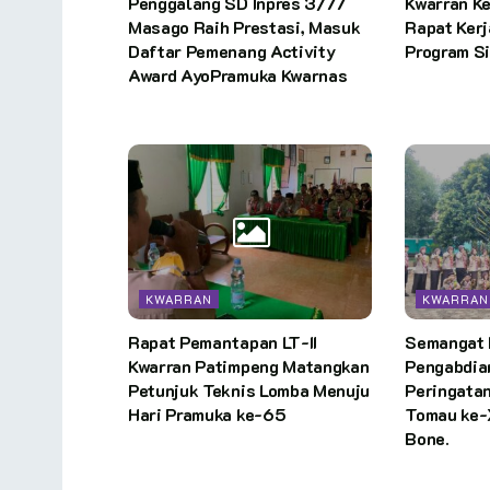
Penggalang SD Inpres 3/77
Kwarran K
Masago Raih Prestasi, Masuk
Rapat Kerj
Daftar Pemenang Activity
Program S
Award AyoPramuka Kwarnas
KWARRAN
KWARRAN
Rapat Pemantapan LT-II
Semangat 
Kwarran Patimpeng Matangkan
Pengabdia
Petunjuk Teknis Lomba Menuju
Peringatan
Hari Pramuka ke-65
Tomau ke-
Bone.