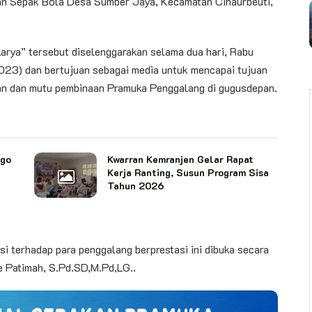
an Sepak Bola Desa Sumber Jaya, Kecamatan Cihaurbeuti,
rya” tersebut diselenggarakan selama dua hari, Rabu
3) dan bertujuan sebagai media untuk mencapai tujuan
an dan mutu pembinaan Pramuka Penggalang di gugusdepan.
ago
Kwarran Kemranjen Gelar Rapat
Kerja Ranting, Susun Program Sisa
Tahun 2026
i terhadap para penggalang berprestasi ini dibuka secara
e Patimah, S.Pd.SD,M.Pd,LG..