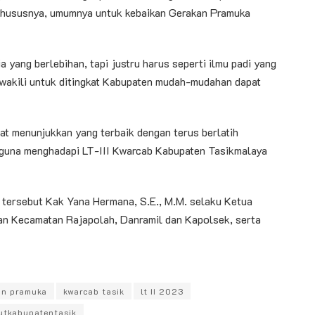
khususnya, umumnya untuk kebaikan Gerakan Pramuka
a yang berlebihan, tapi justru harus seperti ilmu padi yang
wakili untuk ditingkat Kabupaten mudah-mudahan dapat
at menunjukkan yang terbaik dengan terus berlatih
 guna menghadapi LT-III Kwarcab Kabupaten Tasikmalaya
 tersebut Kak Yana Hermana, S.E., M.M. selaku Ketua
an Kecamatan Rajapolah, Danramil dan Kapolsek, serta
an pramuka
kwarcab tasik
lt II 2023
utkabupatentasik