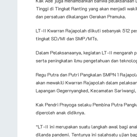
Kak Ade juga menambahkan bahwa pelaksanaan LT
Tinggi di Tingkat Ranting yang akan menjadi waki
dan persatuan dikalangan Gerakan Pramuka.
LT-II Kwarran Rajapolah diikuti sebanyak 512 pes
tingkat SD/MI dan SMP/MTs.
Dalam Pelaksanaanya, kegiatan LT-II mengarah pa
serta peningkatan ilmu pengetahuan dan teknolog
Regu Putra dan Putri Pangkalan SMPN 1 Rajapola
akan mewakili Kwarran Rajapolah dalam pelaksan
Lapangan Gegernyangked, Kecamatan Sariwangi, 
Kak Pendri Prayoga selaku Pembina Putra Pangk
diperoleh anak didiknya.
“LT-II ini merupakan suatu langkah awal bagi ana
dilanda pandemi. Tentunya ini salahsatu ujian ba