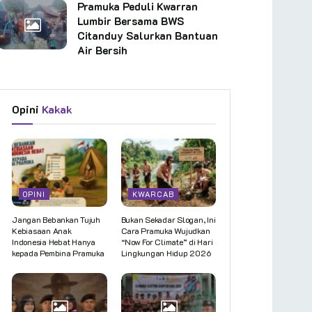
Pramuka Peduli Kwarran
Lumbir Bersama BWS
Citanduy Salurkan Bantuan
Air Bersih
Opini
Kakak
OPINI
KWARCAB
Jangan Bebankan Tujuh
Bukan Sekadar Slogan, Ini
Kebiasaan Anak
Cara Pramuka Wujudkan
Indonesia Hebat Hanya
“Now For Climate” di Hari
kepada Pembina Pramuka
Lingkungan Hidup 2026