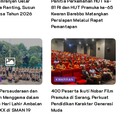
emranjen Gelar
Panitia Perkemahan HUT ke-
a Ranting, Susun
81 RI dan HUT Pramuka ke-65
isa Tahun 2026
Kwaran Barebbo Matangkan
Persiapan Melalui Rapat
Pemantapan
KWARRAN
Persaudaraan dan
400 Peserta Ikuti Nobar Film
n Menggema dalam
Pramuka di Serang, Perkuat
 Hari Lahir Ambalan
Pendidikan Karakter Generasi
XX di SMAN 19
Muda