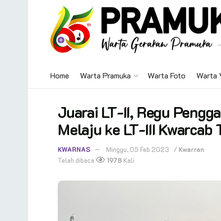
Home
Warta Pramuka
Warta Foto
Warta 
Juarai LT-II, Regu Pengg
Melaju ke LT-III Kwarcab
KWARNAS
Minggu, 05 Feb 2023
/
Kwarran
Telah dibaca
1978
Kali