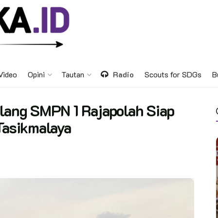
Video
Opini
Tautan
Radio
Scouts for SDGs
B
alang SMPN 1 Rajapolah Siap
 Tasikmalaya