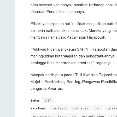
bisa memberikan banyak manfaat terhadap anak 
disatuan Pendidikan,” ucapnya.
Pihaknya berpesan hal ini tidak menjadikan eufori
semakin naik semakin merunduk. Mereka yang me
membawa nama baik Kecamatan Rajapolah.
“Adik-adik dari pangkalan SMPN 1 Rajapolah dap
meningkatkan keterampilan dan pengetahuannya,
sehingga bisa menorehkan prestasi,” tegasnya.
Nampak hadir pula pada LT-II Kwarran Rajapolah
Majelis Pembimbing Ranting, Pengawas Pendidik
pengurus Kwarran.
Editor:
CST
Kata Kunci:
dkc tasik
dkd jabar
dkn
gerak
pramuka smpn 1 rajapolah
pramukajabar
sco