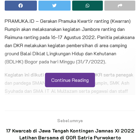
PRAMUKA.ID – Gerakan Pramuka Kwartir ranting (Kwarran)
Rumpin akan melaksanakan kegiatan Jambore ranting dan
Raimuna ranting pada 16-17 Agustus 2022. Panitia pelaksana
dan DKR melakukan kegiatan pembersihan di area camping
ground Balai Diklat Lingkungan Hidup dan Kehutanan
(BDLHK) Bogor pada hari Minggu (31/7/2022).
Kegiatan ini diikuti 35 orang peserta dari DKR serta penegak
Continue Reading
dan pandega SMAN 1 Rumpin, SMA PGRI Rumpin, SMK Ash
Syuhada dan SMA IT Al Multazam serta pegawai dan staff
BDLHK. Sebagai persiapann panitia melakukan pembersihan
tempat dan membuat kavling untuk kegiatan Jamran dan
Raimunan nanti.
Sebelumnya
BACA JUGA
17 Kwarcab di Jawa Tengah Kontingen Jamnas XI 2022
Latihan Bersama di GOR Satria Purwokerto