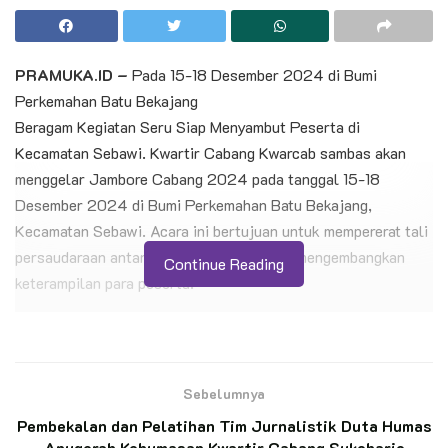
PRAMUKA.ID –
Pada 15-18 Desember 2024 di Bumi
Perkemahan Batu Bekajang
Beragam Kegiatan Seru Siap Menyambut Peserta di
Kecamatan Sebawi. Kwartir Cabang Kwarcab sambas akan
menggelar Jambore Cabang 2024 pada tanggal 15-18
Desember 2024 di Bumi Perkemahan Batu Bekajang,
Kecamatan Sebawi. Acara ini bertujuan untuk mempererat tali
persaudaraan antar anggota pramuka dan mengembangkan
Continue Reading
keterampilan para peserta.
Ketua Panitia Jambore Cabang Kwarcab Sambas 2024, Kak
Kamarudin mengatakan bahwa acara ini akan diikuti oleh
ribuan peserta yang berasal dari seluruh kecamatan di
Sebelumnya
Kabupaten Sambas. “Jambore Cabang 2024 akan menjadi
Pembekalan dan Pelatihan Tim Jurnalistik Duta Humas
ajang untuk mengembangkan potensi diri, baik dalam bidang
Anugerah Kehumasan Kwartir Cabang Sukoharjo