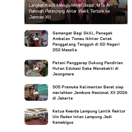
Langkah Kecil Menuju Mimpi Besar, MTs Ar-
Rahmah Patimpeng Antar Wakil Terbaik ke
Jamnas XII
Semangat Bagi Skill, Penegak
Ambalan Tomau Ikhtiar Cetak
Penggalang Tangguh di SD Negeri
252 Massila
Petani Penggarap Dukung Pendirian
Hutan Edukasi Saka Wanabakti di
Jeongmara
505 Pramuka Kalimantan Barat siap
meriahkan Jambore Nasional XII 2026
di Jakarta
Ketua Kwarda Lampung Lantik Rektor
Uin Raden Intan Lampung Jadi
Kamabigus