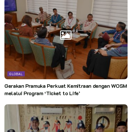
Sejatinya, Gerakan Kepanduan memiliki nilai yang beririsan
dengan peringatan International Women’s Day (IWD),
terutama dalam prinsip kesetaraan gender untuk membangun
dunia yang lebih baik.
***
Penulis
: Achmad Bayu Setyawan, Pemangku Adat Racana
Airlangga, Humas DKN 2022
Kata Kunci:
international women's day
iwd 2022
GLOBAL
pramuka
scouts
Gerakan Pramuka Perkuat Kemitraan dengan WOSM
melalui Program ‘Ticket to Life’