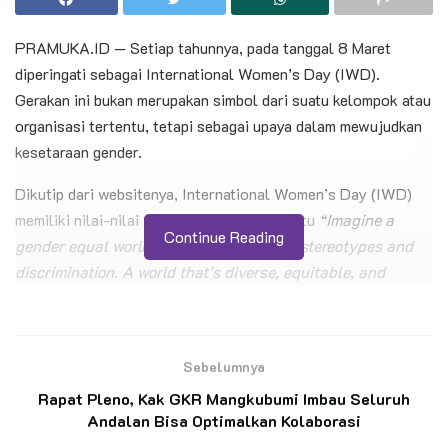
PRAMUKA.ID — Setiap tahunnya, pada tanggal 8 Maret
diperingati sebagai International Women’s Day (IWD).
Gerakan ini bukan merupakan simbol dari suatu kelompok atau
organisasi tertentu, tetapi sebagai upaya dalam mewujudkan
kesetaraan gender.
Dikutip dari websitenya, International Women’s Day (IWD)
memiliki nilai-nilai yang diperjuangkan, yaitu
“Imagine a
Continue Reading
gender equal world. A world free of bias, stereotypes and
discrimination. A world that’s diverse, equitable, and
inclusive”
BACA JUGA
Sebelumnya
Momen Bersejarah: Gudep KBRI Kairo Lepas
Rapat Pleno, Kak GKR Mangkubumi Imbau Seluruh
Kontingen Perdana untuk Jamnas XII 2026
Andalan Bisa Optimalkan Kolaborasi