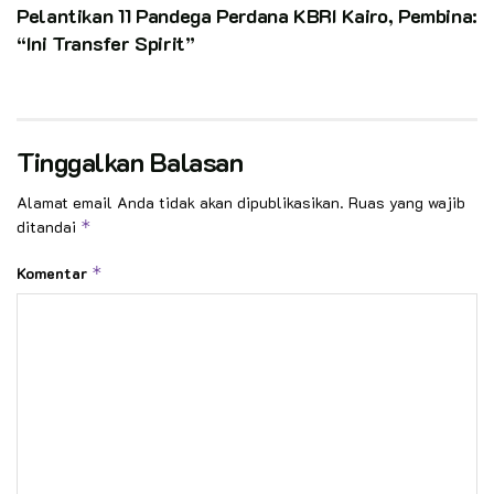
Pelantikan 11 Pandega Perdana KBRI Kairo, Pembina:
Kata Kunci:
pramuka
pramuka luar negeri
“Ini Transfer Spirit”
Tinggalkan Balasan
Alamat email Anda tidak akan dipublikasikan.
Ruas yang wajib
ditandai
*
Komentar
*