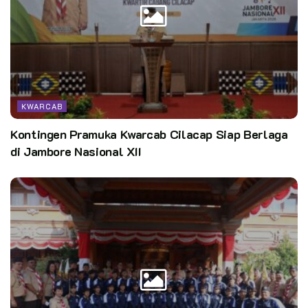
Kegiatan East Java Green Scout Innovation dibuka secara
daring melalui zoom pada tanggal 15 September 2020 pukul
15.00 WIB. Peluncuran kegiatan ini dihadiri oleh Kak Khofifah
Indar (Gubernur Jawa Timur) dan Kak Saifullah Yusuf (Ketua
Kwarda Jawa Timur). Kegiatan virtual launching ini
dimeriahkan oleh penyanyi Judika.
KWARCAB
Teks: Kak Isha
Kontingen Pramuka Kwarcab Cilacap Siap Berlaga
Foto: Dok. DKC Kota Madiun (Kak Okta & Kak Nastadia)
di Jambore Nasional XII
Kata Kunci:
pramuka perekat NKRI
pramuka pewarta