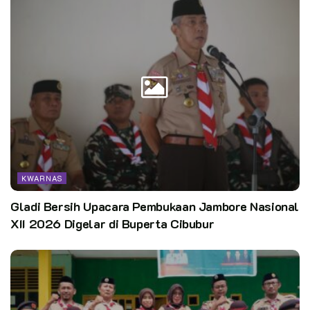
Kwarcab Kota Madiun menerjunkan 100 peserta yang terdiri
dari 60 anggota DKC, perwakilan saka, Gugusdepan, dan 40
Andalan Cabang. Yang hadir tetap patuhi Protokol Kesehatan.
Titik utama untuk pembangunan gapura terletak di jalan
Pahlawan Gang Sendang. Titik tersebut dipilih sebagai titik
utama pelaksanaan kegiatan East Java Green Scout
Innovation, karena dianggap kondisinya belum terawat.
KWARNAS
Gladi Bersih Upacara Pembukaan Jambore Nasional
Kegiatan ini dibagi menjadi beberapa tim giat, satu tim giat
XII 2026 Digelar di Buperta Cibubur
terdiri dari 4-5 orang dan bertugas untuk memantau dan
mengawasi pemugaran rumah. Setelah pemugaran rumah
selesai, seluruh peserta East Java Green Scout Innovation
mengikuti giat lomba Green Scout Innovation Challenge dan
acara puncak. Seluruh kegiatan di Kwarcab Kota Madiun