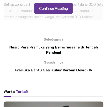
Setiap zona dari masing-masing kwarcab diberi dana 350 juta
Continue Reading
untuk pelaksanaan kegiatan. Kegiatan yang dilaksanakan
berupa pemugaran rumah warga, penyerahan 100 tempat
sampah, pemberian gerobak sampah, pengecetan area gapura
giat lomba Green Scout Innovation Challenge, pembuatan
gapura atau monumen, gerakan bersih lingkungan, pembagian
Sebelumnya
150 bahan pangan, dan pemberian 10 tanaman.
Nasib Para Pramuka yang Berwirausaha di Tengah
Pandemi
BACA JUGA
Sesudahnya
Gladi Bersih Upacara Pembukaan Jambore
Pramuka Bantu Gali Kubur Korban Covid-19
Nasional XII 2026 Digelar di Buperta Cibubur
Ketua Kwarran Patimpeng Lepas Pramuka
Penggalang Asal MTs Ar-Rahmah Patimpeng
Warta
Terkait
Menuju JAMNAS XII Cibubur