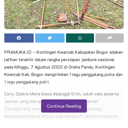
PRAMUKA.ID – Kontingen Kwarcab Kabupaten Bogor adakan
latihan terakhir dalam rangka persiapan jambore nasional
pada Minggu, 7 Agustus 2022 di Graha Pandu. Kontingen
Kwarcab Kab. Bogor mengirimkan 1 regu penggalang putra dan
1 regu penggalang putri.
Early Zaskia Meira biasa dipanggil Erlin, salah satu peserta
jamnas yang merupakan perwakilan dari Kwarran
Continue Reading
Cibungbulang sanggar bakti SMPN 1 Cibungbulang
mengatakan bahwa dirinya siap mengikuti jambore nasional
kali ini dengan semangat. Persiapan paling utama yang Erlin