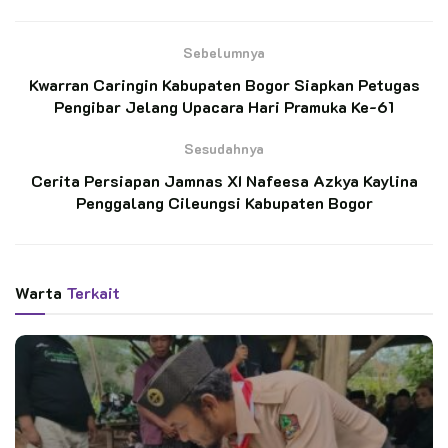
persiapkan adalah kesehatan.
Sebelumnya
BACA JUGA
Kwarran Caringin Kabupaten Bogor Siapkan Petugas
Pengibar Jelang Upacara Hari Pramuka Ke-61
Petani Penggarap Dukung Pendirian Hutan
Edukasi Saka Wanabakti di Jeongmara
Sesudahnya
Cerita Persiapan Jamnas XI Nafeesa Azkya Kaylina
Lepas Kontingen Jambore Nasional 2026,
Penggalang Cileungsi Kabupaten Bogor
Bupati Grobogan Ingatkan Pentingnya
Karakter dan Inkulsivitas Gerakan Pramuka
Warta
Terkait
“Pastinya yang pertama aku siapin itu kesehatan, terus
barang-barang udah aku siapin, semua kebutuhan jamnas udah
disiapin, terus ikut tc 6 kali dari awal sampai akhir.”