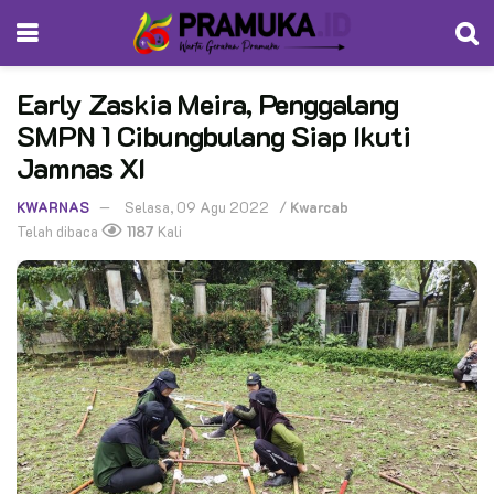
Early Zaskia Meira, Penggalang
SMPN 1 Cibungbulang Siap Ikuti
Jamnas XI
KWARNAS
Selasa, 09 Agu 2022
/
Kwarcab
Telah dibaca
1187
Kali