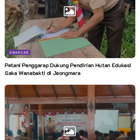
Perlu diketahui jambore nasional XI akan dilaksanakan pada
14-21 Agustus 2022 di Bumi perkemahan Cibubur Jakarta
Timur.
Kata Kunci:
kwarcab kabupaten bogor
Pasti hebat
KWARCAB
Petani Penggarap Dukung Pendirian Hutan Edukasi
Saka Wanabakti di Jeongmara