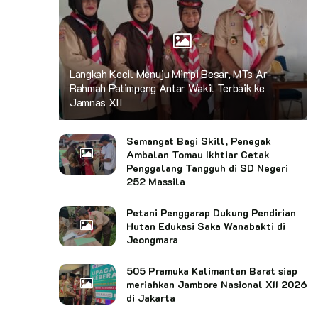
Langkah Kecil Menuju Mimpi Besar, MTs Ar-
Rahmah Patimpeng Antar Wakil Terbaik ke
Jamnas XII
Semangat Bagi Skill, Penegak
Ambalan Tomau Ikhtiar Cetak
Penggalang Tangguh di SD Negeri
252 Massila
Petani Penggarap Dukung Pendirian
Hutan Edukasi Saka Wanabakti di
Jeongmara
505 Pramuka Kalimantan Barat siap
meriahkan Jambore Nasional XII 2026
di Jakarta