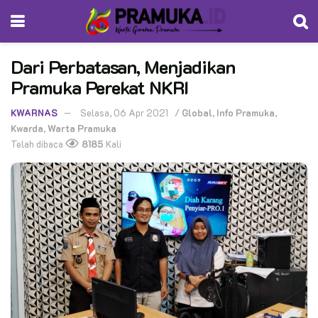
Dari Perbatasan, Menjadikan
Pramuka Perekat NKRI
KWARNAS
Selasa, 06 Apr 2021
/
Global
,
Info Pramuka
,
Kwarda
,
Warta Pramuka
Telah dibaca
8185
Kali