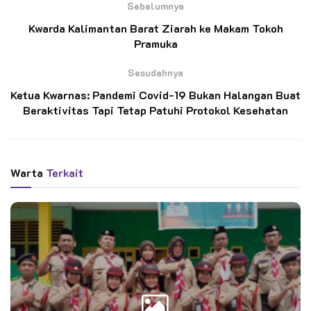
Sebelumnya
Ketua Kwarran Patimpeng Lepas Pramuka
Kwarda Kalimantan Barat Ziarah ke Makam Tokoh
Penggalang Asal MTs Ar-Rahmah Patimpeng
Pramuka
Menuju JAMNAS XII Cibubur
Sesudahnya
Kontingen Pramuka Kwarcab Cilacap Siap
Ketua Kwarnas: Pandemi Covid-19 Bukan Halangan Buat
Berlaga di Jambore Nasional XII
Beraktivitas Tapi Tetap Patuhi Protokol Kesehatan
Menurutnya runtuhnya sebagian atap sempat membuat panik
Warta
Terkait
pedagang yang masih berada di Pasar Manis. Beruntungnya
tidak ada korban atas peristiwa itu.
“Begitu mendengar kejadian, kami langsung meluncur dan
langsung melakukan evakuasi di Pasar Manis,” jelasnya.