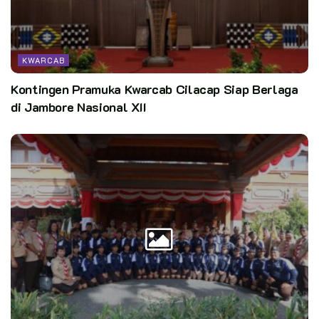
Tagana Pramuka. SALAM PRAMUKA !!!,” tulisannya. (SD)
Teks : Parsito
Foto : Dok Pramuli Banyumas
KWARCAB
Kontingen Pramuka Kwarcab Cilacap Siap Berlaga
di Jambore Nasional XII