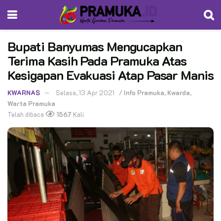
Bupati Banyumas Mengucapkan
Terima Kasih Pada Pramuka Atas
Kesigapan Evakuasi Atap Pasar Manis
KWARNAS
Selasa, 13 Apr 2021
/
Info Pramuka
,
Kwarda
,
Warta Pramuka
Telah dibaca
1567
Kali