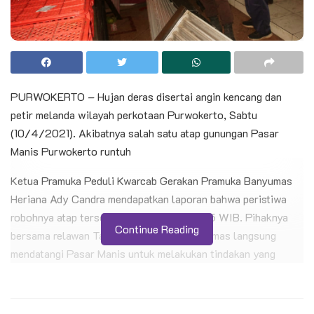
PURWOKERTO – Hujan deras disertai angin kencang dan
petir melanda wilayah perkotaan Purwokerto, Sabtu
(10/4/2021). Akibatnya salah satu atap gunungan Pasar
Manis Purwokerto runtuh
Ketua Pramuka Peduli Kwarcab Gerakan Pramuka Banyumas
Heriana Ady Candra mendapatkan laporan bahwa peristiwa
robohnya atap tersebut sekitar pukul 15.45 WIB. Pihaknya
Continue Reading
bersama relawan Tagana Kabupaten Banyumas langsung
mendatangi Pasar Manis untuk melakukan tindakan yang
diperlukan.
BACA JUGA