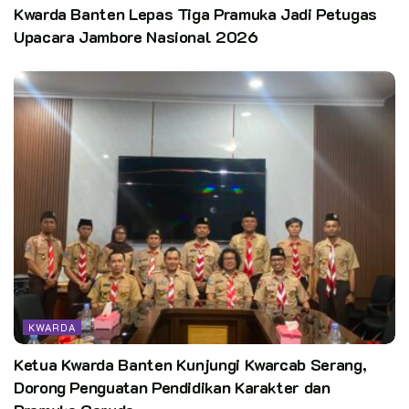
Kwarda Banten Lepas Tiga Pramuka Jadi Petugas
Pewarta
: Sugiatmo – Kepala Pusinfo Kwarda Sumut
Upacara Jambore Nasional 2026
Editor:
CST
Kata Kunci:
deliserdang
kak nurdin lubis
KML
kursus mahir pembina
kursus pembina pramuka
kwarda sumut
sumatera utara
KWARDA
Ketua Kwarda Banten Kunjungi Kwarcab Serang,
Dorong Penguatan Pendidikan Karakter dan