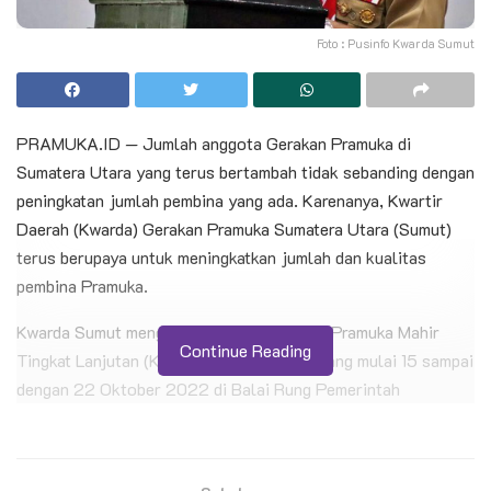
Foto : Pusinfo Kwarda Sumut
PRAMUKA.ID — Jumlah anggota Gerakan Pramuka di
Sumatera Utara yang terus bertambah tidak sebanding dengan
peningkatan jumlah pembina yang ada. Karenanya, Kwartir
Daerah (Kwarda) Gerakan Pramuka Sumatera Utara (Sumut)
terus berupaya untuk meningkatkan jumlah dan kualitas
pembina Pramuka.
Kwarda Sumut menggelar Kursus Pembina Pramuka Mahir
Continue Reading
Tingkat Lanjutan (KML) golongan Penggalang mulai 15 sampai
dengan 22 Oktober 2022 di Balai Rung Pemerintah
Kabupaten Deliserdang, Lubuk Pakam diikuti oleh 30 peserta
utusan dari Kwartir Cabang se-Sumut.