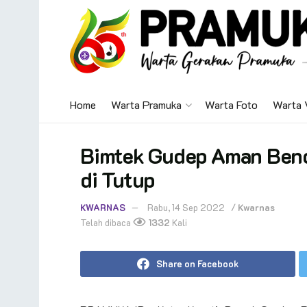
Home
Warta Pramuka
Warta Foto
Warta 
Bimtek Gudep Aman Benca
di Tutup
KWARNAS
Rabu, 14 Sep 2022
/
Kwarnas
Telah dibaca
1332
Kali
Share on Facebook