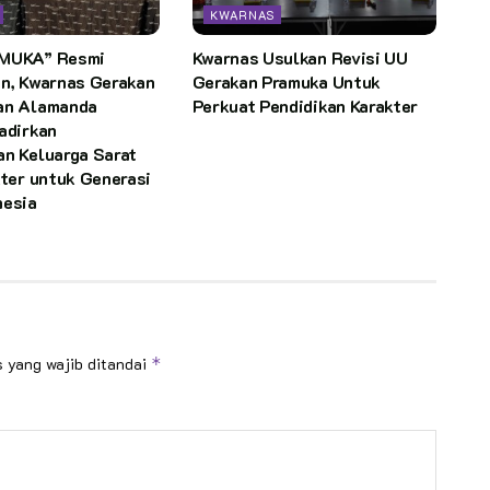
KWARNAS
AMUKA” Resmi
Kwarnas Usulkan Revisi UU
an, Kwarnas Gerakan
Gerakan Pramuka Untuk
an Alamanda
Perkuat Pendidikan Karakter
adirkan
an Keluarga Sarat
kter untuk Generasi
nesia
 yang wajib ditandai
*