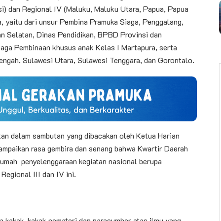
si) dan Regional IV (Maluku, Maluku Utara, Papua, Papua
, yaitu dari unsur Pembina Pramuka Siaga, Penggalang,
 Selatan, Dinas Pendidikan, BPBD Provinsi dan
aga Pembinaan khusus anak Kelas I Martapura, serta
engah, Sulawesi Utara, Sulawesi Tenggara, dan Gorontalo.
an dalam sambutan yang dibacakan oleh Ketua Harian
ampaikan rasa gembira dan senang bahwa Kwartir Daerah
rumah penyelenggaraan kegiatan nasional berupa
gional III dan IV ini.
da kakak-kakak pemateri dan narasumber atas ilmu yang