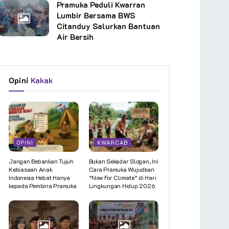
Pramuka Peduli Kwarran
Lumbir Bersama BWS
Citanduy Salurkan Bantuan
Air Bersih
Opini
Kakak
OPINI
KWARCAB
Jangan Bebankan Tujuh
Bukan Sekadar Slogan, Ini
Kebiasaan Anak
Cara Pramuka Wujudkan
Indonesia Hebat Hanya
“Now For Climate” di Hari
kepada Pembina Pramuka
Lingkungan Hidup 2026