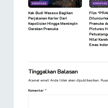
KWARNAS
KWARNAS
Kak Budi Waseso Bagikan
Film “PR
Perjalanan Karier Dari
Diluncurk
Kepolisian Hingga Memimpin
Pramuka d
Gerakan Pramuka
Pictures H
Petualang
Nilai Kara
Emas Indo
Tinggalkan Balasan
Alamat email Anda tidak akan dipublikasikan.
Ruas
Komentar
*