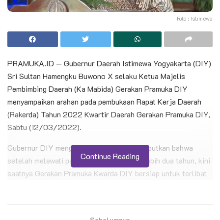
Foto : Istimewa
PRAMUKA.ID — Gubernur Daerah Istimewa Yogyakarta (DIY)
Sri Sultan Hamengku Buwono X selaku Ketua Majelis
Pembimbing Daerah (Ka Mabida) Gerakan Pramuka DIY
menyampaikan arahan pada pembukaan Rapat Kerja Daerah
(Rakerda) Tahun 2022 Kwartir Daerah Gerakan Pramuka DIY,
Sabtu (12/03/2022).
Gubernur DIY mengawali arahannya menyebutkan bahwa
Continue Reading
setelah melewati pandemi selama kurang lebih dua tahun, kini
saatnya Gerakan Pramuka Kwarda DIY bersiap untuk terlibat
aktif dalam mempersiapkan “post-pandemic era”, dengan
ditunjang lelaku “Mangasah Mingising Budhi”, “Golong Gilig”
dan “Etos Gumregah” khas Yogyakarta.
Sebelumnya