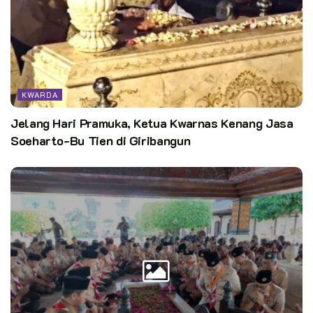
“Sebagai entitas yang mayoritas dihuni generasi muda,
Pramuka perlu belajar berbagai hal baru yang diprediksi akan
menjadi tonggak recovery dari pandemi, serta mewujudkan
tatanan post-pandemic yang lebih manusiawi dan
KWARDA
berkeadilan,” ujar Ka Mabida DIY.
Jelang Hari Pramuka, Ketua Kwarnas Kenang Jasa
Kak Sultan Hamengku Buwono (HB) X merujuk pada kegiatan
Soeharto-Bu Tien di Giribangun
seminar UNDP yang bertajuk pemberdayaan pemuda, dapat
ditarik sebuah konklusi, bahwa pemuda harus dibekali
berbagai skill dan tata nilai keterampilan mutakhir,
keterampilan digital yang andal, dan perluasan ekosistem
yang mendukung optimalisasi potensi pemuda, semisal
membentuk inkubator bisnis berbasis komunitas .
“Pepatah kuno mengatakan “iuventuti nil arduum”, tidak ada
hal yang sulit bagi para pemuda,” tegas Kak Sultan HB X