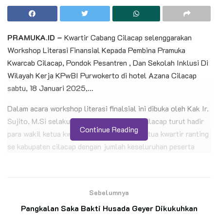
PRAMUKA.ID –
Kwartir Cabang Cilacap selenggarakan
Workshop Literasi Finansial Kepada Pembina Pramuka
Kwarcab Cilacap, Pondok Pesantren , Dan Sekolah Inklusi Di
Wilayah Kerja KPwBI Purwokerto di hotel Azana Cilacap
sabtu, 18 Januari 2025,…
Dalam acara workshop literasi finalsial ini dibuka oleh Kak Ir.
Sujito, M.Si selaku ketua harian kwarcab cilacap turut hadir
Continue Reading
para wakil ketua kwarcab, andalan serta ketua kwartir ranting
se kabupaten cilacap dengan jumlah keseluruhan peserta
workshop kurang lebih 300 anggota pramuka,…
BACA JUGA
Sebelumnya
Petani Penggarap Dukung Pendirian Hutan
Pangkalan Saka Bakti Husada Geyer Dikukuhkan
Edukasi Saka Wanabakti di Jeongmara