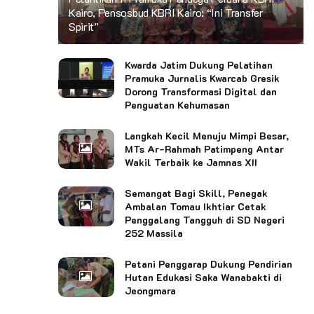
Kairo, Pensosbud KBRI Kairo: “Ini Transfer
Spirit”
Kwarda Jatim Dukung Pelatihan
Pramuka Jurnalis Kwarcab Gresik
Dorong Transformasi Digital dan
Penguatan Kehumasan
Langkah Kecil Menuju Mimpi Besar,
MTs Ar-Rahmah Patimpeng Antar
Wakil Terbaik ke Jamnas XII
Semangat Bagi Skill, Penegak
Ambalan Tomau Ikhtiar Cetak
Penggalang Tangguh di SD Negeri
252 Massila
Petani Penggarap Dukung Pendirian
Hutan Edukasi Saka Wanabakti di
Jeongmara