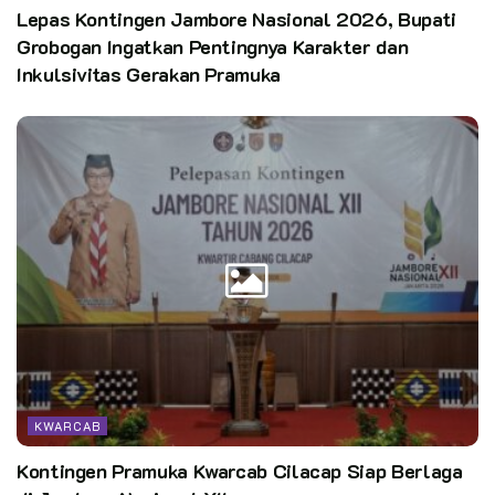
Lepas Kontingen Jambore Nasional 2026, Bupati
Kata Kunci:
Bangga dan Paham Rupiah
Grobogan Ingatkan Pentingnya Karakter dan
Bank Indonesia mengajak Pramuka Cilacap Cinta
Inkulsivitas Gerakan Pramuka
KWARCAB
Kontingen Pramuka Kwarcab Cilacap Siap Berlaga