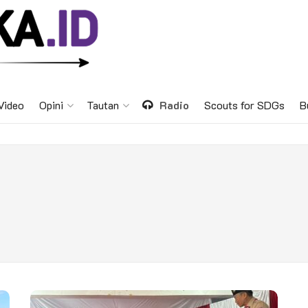
Video
Opini
Tautan
Radio
Scouts for SDGs
B