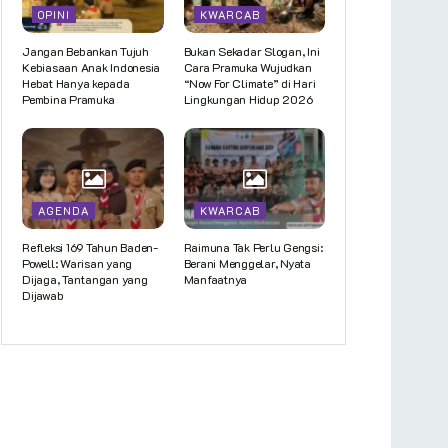
OPINI
KWARCAB
Jangan Bebankan Tujuh
Bukan Sekadar Slogan, Ini
Kebiasaan Anak Indonesia
Cara Pramuka Wujudkan
Hebat Hanya kepada
“Now For Climate” di Hari
Pembina Pramuka
Lingkungan Hidup 2026
AGENDA
KWARCAB
Refleksi 169 Tahun Baden-
Raimuna Tak Perlu Gengsi:
Powell: Warisan yang
Berani Menggelar, Nyata
Dijaga, Tantangan yang
Manfaatnya
Dijawab