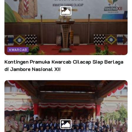
2026.
Acara dibuka dengan seremonial, dilanjutkan dengan berbagai
sesi pelatihan yang meliputi teori dan praktik. KMD
Gelombang I ini diharapkan dapat berlangsung dengan baik
dan memberikan dampak positif bagi pengembangan
KWARCAB
kepramukaan di Kota Medan.
Kontingen Pramuka Kwarcab Cilacap Siap Berlaga
di Jambore Nasional XII
Sebagai penutup, Kak Disti Nuaridho mengajak semua peserta
untuk aktif berpartisipasi dan memanfaatkan kesempatan ini
sebaik mungkin. KMD Gelombang I dijadwalkan berlangsung
selama 7 hari, mulai dari tanggal 07 Oktober 2024 samapi