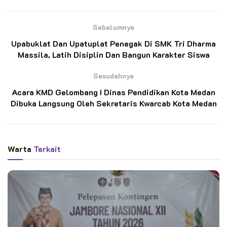
Sebelumnya
Dalam sambutannya, Kak Disti Nuaridho menyampaikan
Upabuklat Dan Upatuplat Penegak Di SMK Tri Dharma
pentingnya kegiatan KMD sebagai wadah untuk meningkatkan
Massila, Latih Disiplin Dan Bangun Karakter Siswa
pengetahuan dan keterampilan para pendidik dalam membina
Sesudahnya
generasi muda melalui gerakan pramuka. Ia berharap kegiatan
ini dapat menciptakan kader-kader pramuka yang berkualitas
Acara KMD Gelombang I Dinas Pendidikan Kota Medan
Dibuka Langsung Oleh Sekretaris Kwarcab Kota Medan
dan siap untuk berkontribusi dalam pembangunan karakter
siswa.
BACA JUGA
Warta
Terkait
Kontingen Pramuka Kwarcab Cilacap Siap
Berlaga di Jambore Nasional XII
Wawali Arya Negara Lepas Kontingen Kwarcab
Denpasar Menuju Jambore Nasional XII Tahun