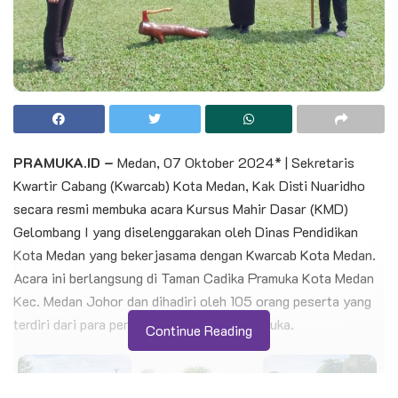
PRAMUKA.ID –
Medan, 07 Oktober 2024* | Sekretaris
Kwartir Cabang (Kwarcab) Kota Medan, Kak Disti Nuaridho
secara resmi membuka acara Kursus Mahir Dasar (KMD)
Gelombang I yang diselenggarakan oleh Dinas Pendidikan
Kota Medan yang bekerjasama dengan Kwarcab Kota Medan.
Acara ini berlangsung di Taman Cadika Pramuka Kota Medan
Kec. Medan Johor dan dihadiri oleh 105 orang peserta yang
terdiri dari para pendidik dan penggiat pramuka.
Continue Reading