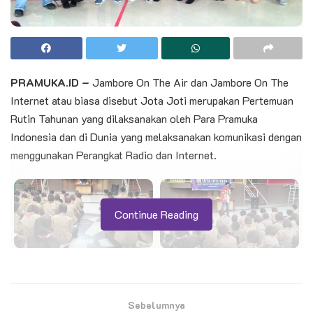
PRAMUKA.ID –
Jambore On The Air dan Jambore On The
Internet atau biasa disebut Jota Joti merupakan Pertemuan
Rutin Tahunan yang dilaksanakan oleh Para Pramuka
Indonesia dan di Dunia yang melaksanakan komunikasi dengan
menggunakan Perangkat Radio dan Internet.
Continue Reading
Kegiatan Jambore On The Air/ Jota pertama kali
Sebelumnya
diselenggarakan dalam rangka memperingati 50 tahun