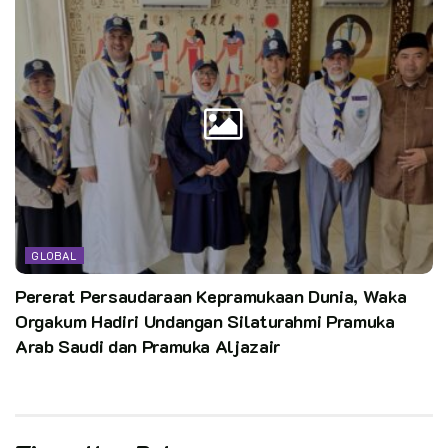
Pewarta: Kak Sakti (Pewarta Cikal)
Editor: Pusdatin Kwarnas
Kata Kunci:
A. Muhammad Yauri/ YB8AO Sampaikan Materi Pengenalan
Jota dan Operating Procedure
GLOBAL
Pererat Persaudaraan Kepramukaan Dunia, Waka
Orgakum Hadiri Undangan Silaturahmi Pramuka
Arab Saudi dan Pramuka Aljazair