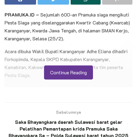
PRAMUKA.ID –
Sejumlah 600-an Pramuka siaga mengikuti
Pesta Siaga yang diselenggarakan Kwartir Cabang (Kwarcab)
Karanganyar, Kwarda Jawa Tengah, di halaman SMAN Kerjo,
Karanganyar, Selasa (25/2).
Acara dibuka Wakil Bupati Karanganyar Adhe Eliana dihadiri
Forkopimda, Kepala SKPD Kabupaten Karanganyar,
Kamabiran, Kakwarran, andalan cabang, serta tim peserta
Continue Reading
Pesta Siaga.
BACA JUGA
Petani Penggarap Dukung Pendirian Hutan
Edukasi Saka Wanabakti di Jeongmara
Sebelumnya
Saka Bhayangkara daerah Sulawesi barat gelar
Pelatihan Pemantapan krida Pramuka Saka
Lepas Kontingen Jambore Nasional 2026,
Bhayangkara Se – Polda Sulawesi barat tahun 2025