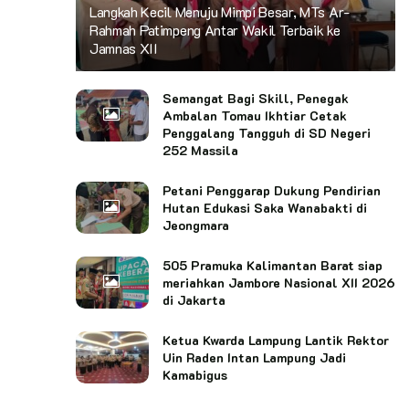
Langkah Kecil Menuju Mimpi Besar, MTs Ar-
Rahmah Patimpeng Antar Wakil Terbaik ke
Jamnas XII
Semangat Bagi Skill, Penegak
Ambalan Tomau Ikhtiar Cetak
Penggalang Tangguh di SD Negeri
252 Massila
Petani Penggarap Dukung Pendirian
Hutan Edukasi Saka Wanabakti di
Jeongmara
505 Pramuka Kalimantan Barat siap
meriahkan Jambore Nasional XII 2026
di Jakarta
Ketua Kwarda Lampung Lantik Rektor
Uin Raden Intan Lampung Jadi
Kamabigus