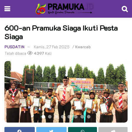
600-an Pramuka Siaga Ikuti Pesta
Siaga
PUSDATIN
Kamis, 27 Feb 2025
/
Kwarcab
Telah dibaca
4397
Kali