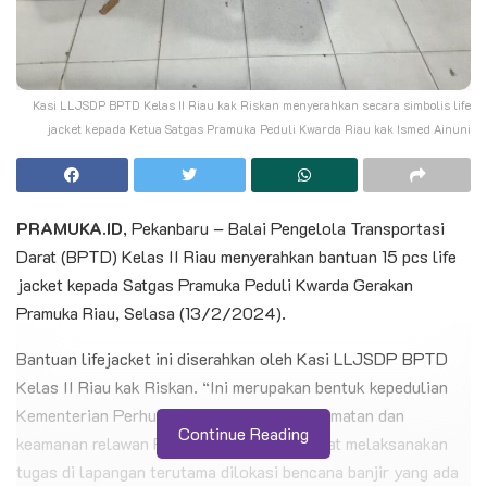
Kasi LLJSDP BPTD Kelas II Riau kak Riskan menyerahkan secara simbolis life
jacket kepada Ketua Satgas Pramuka Peduli Kwarda Riau kak Ismed Ainuni
PRAMUKA.ID
, Pekanbaru – Balai Pengelola Transportasi
Darat (BPTD) Kelas II Riau menyerahkan bantuan 15 pcs life
jacket kepada Satgas Pramuka Peduli Kwarda Gerakan
Pramuka Riau, Selasa (13/2/2024).
Bantuan lifejacket ini diserahkan oleh Kasi LLJSDP BPTD
Kelas II Riau kak Riskan. “Ini merupakan bentuk kepedulian
Kementerian Perhubungan terhadap keselamatan dan
Continue Reading
keamanan relawan Pramuka Peduli pada saat melaksanakan
tugas di lapangan terutama dilokasi bencana banjir yang ada