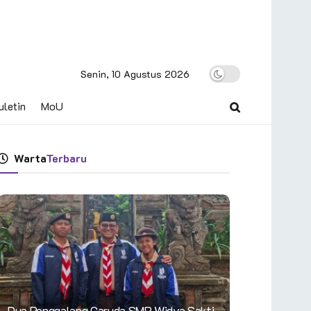
Senin, 10 Agustus 2026
uletin
MoU
Warta
Terbaru
Dua Penggalang Garuda SMP Widya Sakti