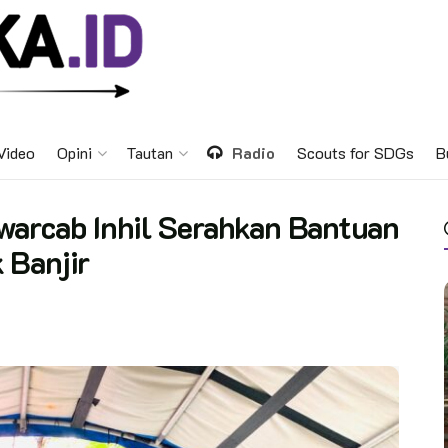
Video
Opini
Tautan
Radio
Scouts for SDGs
B
warcab Inhil Serahkan Bantuan
 Banjir