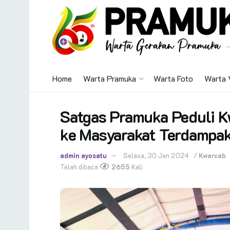
Home
Warta Pramuka
Warta Foto
Warta 
Satgas Pramuka Peduli K
ke Masyarakat Terdampak
admin ayosatu
Selasa, 30 Jan 2024
/
Kwarcab
Telah dibaca
2655
Kali