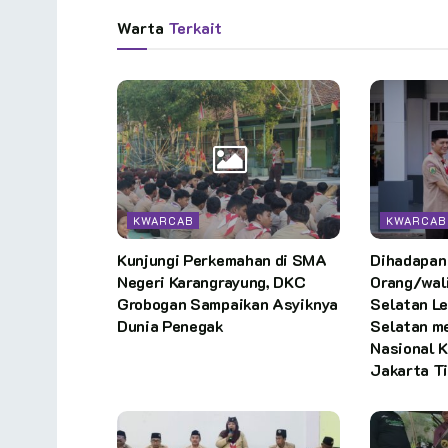
Warta
Terkait
KWARCAB
KWARCAB
Kunjungi Perkemahan di SMA
Dihadapan
Negeri Karangrayung, DKC
Orang/wali
Grobogan Sampaikan Asyiknya
Selatan L
Dunia Penegak
Selatan m
Nasional K
Jakarta Ti