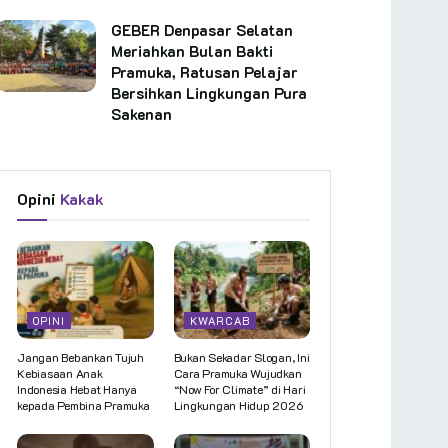
GEBER Denpasar Selatan
Meriahkan Bulan Bakti
Pramuka, Ratusan Pelajar
Bersihkan Lingkungan Pura
Sakenan
Opini
Kakak
OPINI
KWARCAB
Jangan Bebankan Tujuh
Bukan Sekadar Slogan, Ini
Kebiasaan Anak
Cara Pramuka Wujudkan
Indonesia Hebat Hanya
“Now For Climate” di Hari
kepada Pembina Pramuka
Lingkungan Hidup 2026