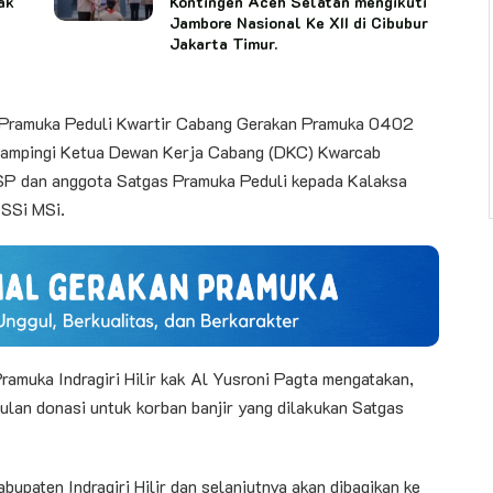
ak
Kontingen Aceh Selatan mengikuti
Jambore Nasional Ke XII di Cibubur
Jakarta Timur.
s Pramuka Peduli Kwartir Cabang Gerakan Pramuka 0402
didampingi Ketua Dewan Kerja Cabang (DKC) Kwarcab
 SP dan anggota Satgas Pramuka Peduli kepada Kalaksa
 SSi MSi.
amuka Indragiri Hilir kak Al Yusroni Pagta mengatakan,
pulan donasi untuk korban banjir yang dilakukan Satgas
upaten Indragiri Hilir dan selanjutnya akan dibagikan ke