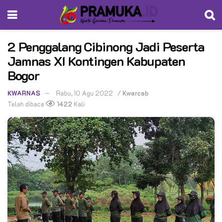
2 Penggalang Cibinong Jadi Peserta
Jamnas XI Kontingen Kabupaten
Bogor
KWARNAS
Rabu, 10 Agu 2022
/
Kwarcab
Telah dibaca
1422
Kali