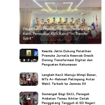
Pelantikan 11 Pramuka Pandega Perdana KBRI
Kairo, Pensosbud KBRI Kairo: “Ini Transfer
Spirit”
Kwarda Jatim Dukung Pelatihan
Pramuka Jurnalis Kwarcab Gresik
Dorong Transformasi Digital dan
Penguatan Kehumasan
Langkah Kecil Menuju Mimpi Besar,
MTs Ar-Rahmah Patimpeng Antar
Wakil Terbaik ke Jamnas XII
Semangat Bagi Skill, Penegak
Ambalan Tomau Ikhtiar Cetak
Penggalang Tangguh di SD Negeri