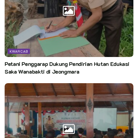
“Tetap jaga kesehatan, jaga nama baik keluarga, sekolah, dan
juga kwartir ranting. Karena nanti untuk kedepannya, jambore
nasional bukan lagi mewakili sekolah, ranting, cabang, atau
pun daerah,” tutur dari kak Cucu.RJ.Wowor selaku sekretaris
Kwarran Cibinong.
KWARCAB
Kata Kunci:
kwarcab kabupaten bogor
Pasti hebat
Petani Penggarap Dukung Pendirian Hutan Edukasi
Saka Wanabakti di Jeongmara