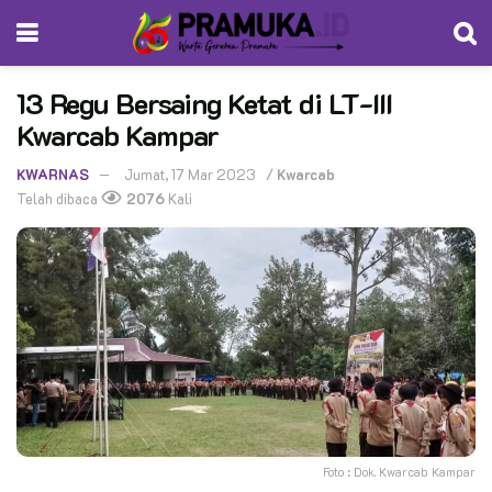
13 Regu Bersaing Ketat di LT-III
Kwarcab Kampar
KWARNAS
Jumat, 17 Mar 2023
/
Kwarcab
Telah dibaca
2076
Kali
Foto : Dok. Kwarcab Kampar