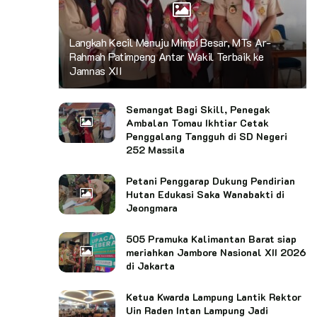
Langkah Kecil Menuju Mimpi Besar, MTs Ar-
Rahmah Patimpeng Antar Wakil Terbaik ke
Jamnas XII
Semangat Bagi Skill, Penegak
Ambalan Tomau Ikhtiar Cetak
Penggalang Tangguh di SD Negeri
252 Massila
Petani Penggarap Dukung Pendirian
Hutan Edukasi Saka Wanabakti di
Jeongmara
505 Pramuka Kalimantan Barat siap
meriahkan Jambore Nasional XII 2026
di Jakarta
Ketua Kwarda Lampung Lantik Rektor
Uin Raden Intan Lampung Jadi