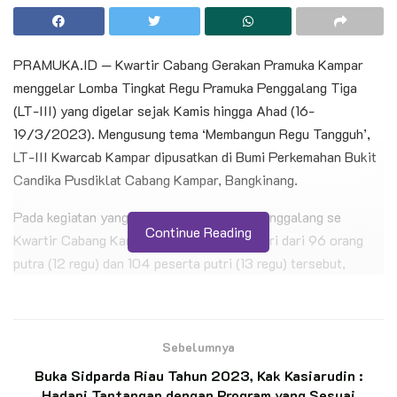
PRAMUKA.ID — Kwartir Cabang Gerakan Pramuka Kampar
menggelar Lomba Tingkat Regu Pramuka Penggalang Tiga
(LT-III) yang digelar sejak Kamis hingga Ahad (16-
19/3/2023). Mengusung tema ‘Membangun Regu Tangguh’,
LT-III Kwarcab Kampar dipusatkan di Bumi Perkemahan Bukit
Candika Pusdiklat Cabang Kampar, Bangkinang.
Pada kegiatan yang diikuti 200 pramuka penggalang se
Continue Reading
Kwartir Cabang Kampar. Para peserta terdiri dari 96 orang
putra (12 regu) dan 104 peserta putri (13 regu) tersebut,
sebelum upacara pembukaan diawali pawai peserta LT-III,
Kamis (16/3/2023) petang.
Sebelumnya
BACA JUGA
Buka Sidparda Riau Tahun 2023, Kak Kasiarudin :
Hadapi Tantangan dengan Program yang Sesuai
Petani Penggarap Dukung Pendirian Hutan